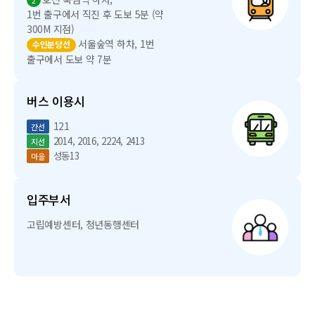
2
1번 출구에서 직진 후 도보 5분 (약
300M 지점)
서울숲역 하차, 1번
수인분당선
출구에서 도보 약 7분
버스 이용시
121
간선
2014, 2016, 2224, 2413
지선
성동13
마을
입주부서
고립예방센터, 청년동행센터