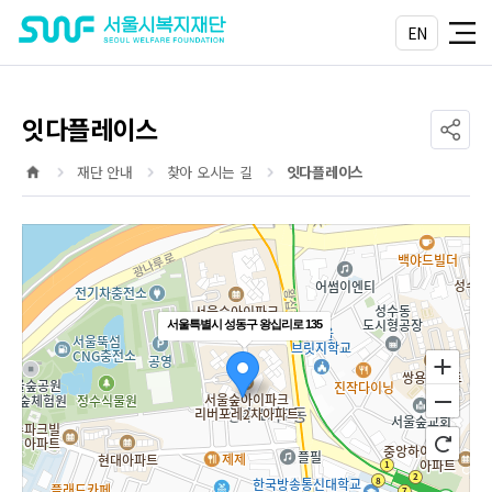
서울시복지재단
EN
링크 공
잇다플레이스
메인페이지 이동
재단 안내
찾아 오시는 길
잇다플레이스
서울특별시 성동구 왕십리로 135